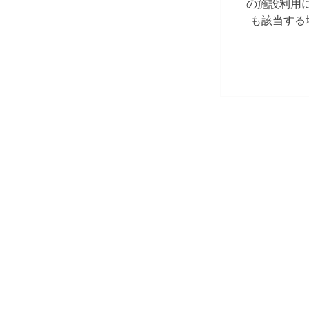
の施設利用
も該当する
せず、お支
用料返還の
ル3以上）
確認できた
わず、ご利
自身で予約
セル料が発
合でも、お