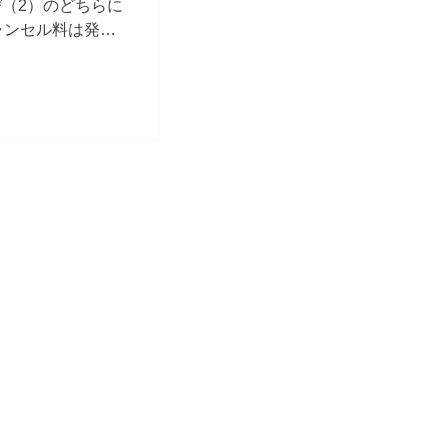
（2）のどちらに
ャンセル料は発生
免除および施設利
象警報（警戒レベ
していないことが
ャンセル手続きを行
。 ※ お客様ご
上、所定のキャン
用されなかった場
意ください。 な
M
N