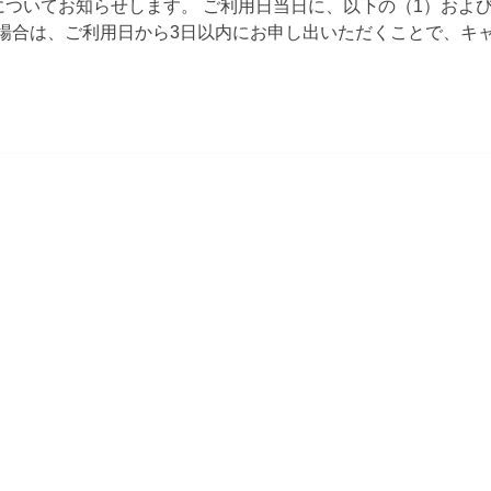
についてお知らせします。 ご利用日当日に、以下の（1）および
場合は、ご利用日から3日以内にお申し出いただくことで、キ
払いいただいた施設利用料を返還いたします。 【キャンセル料
対象】 ⑴ 利用日当日に、気象庁が施設所在地を対象とした気
を発表している場合 ⑵ 予約者が、当該予約に係る施設を利用
場合 【適用期間】 通年 【お申出方法】 予約システムではキ
用日から3日以内に、お問い合わせフォームよりお申し出ください
システムからキャンセル手続きを行った場合、システムの仕様
生しますのでご注意ください。 ※ 気象警報により施設をご利
もっと読む
申し出がない限り、施設利用料の返還はいたしませんのでご注
お、本取扱いに伴い、スペース利用規約
TRAINING GY
GRAND OPE