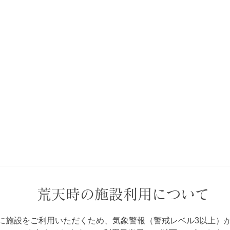
​松山カルチャースタジオ
​無人レンタルスタジオ /
無人​トレーニングジ
​平和公園 (バス停 / 電停)より徒歩1分
荒天時の施設利用について
に施設をご利用いただくため、気象警報（警戒レベル3以上）