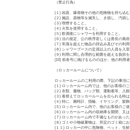
（禁止行為）
(１) 凶器、爆発物その他の危険物を持ち込
(２) 施設、器物等を滅失し、き損し、汚
(３) 喫煙すること。
(４) 火気を使用すること。
(５) 飲酒後にシャワーを利用すること。
(６) 法の規定、公の秩序若しくは善良の風
(７) 常識を超えた物品の持込み及びその利
(８) シャワーブースの定員以上の人員を入
(９) 利用に関し合理的な範囲を超える負担
(10) 前各号に掲げるもののほか、他の利
（ロッカールームについて）
ロッカールームのご利用の際、下記の事項に
(１) ロッカールーム内では、他のお客様の
(２) 衣類、履物、バッグ類、運動着等、
(３) 着替えてロッカールームを出られる
(４) 特に、腕時計、指輪、イヤリング、
(５) ロッカールーム内で、他のお客様の
(６) ロッカールーム内の収納庫を開閉、
(７) ロッカールーム内で不備なものがあ
(８) ゴミや小物破棄物は、所定のゴミ箱に
(１１) ロッカーの中に危険物、ペット、