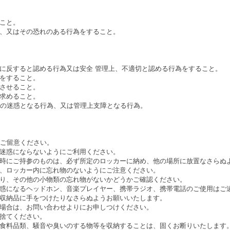
むこと。
損し、又はその恐れのある行為をすること。
俗に反すると認める行為又は安全 管理上、不適切と認める行為をすること。
用をすること。
室させること。
を求めること。
用者の迷惑となる行為、又は管理上支障となる行為。
ご留意ください。
ご迷惑にならないようにご利用ください。
入館時にご持参のものは、必ず所定のロッカーに納め、他の場所に放置なさらぬ
時は、ロッカー内に忘れ物のないようにご注意ください。
髪飾り、その他の小物類の忘れ物がないかどうかご確認ください。
ご迷惑になるヘッドホン、音楽プレイヤー、携帯ラジオ、携帯電話のご使用はご
又は収納品に手をつけたりなさらぬようお願いいたします。
った場合は、お問い合わせよりにお申しつけください。
お捨てください。
生鮮食料品類、騒音や臭いのする物等を収納することは、固くお断りいたします