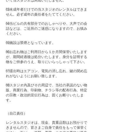
いて当スタジオは関知いたしません。
⒀未成年者だけでの当スタジオのレンタルはできま
せん。必ず成年の責任者をたててください。
⒁当ビルの共有部分でのおしゃべりや、大声での会
話などは、ご近所のご迷惑になりますので、お慎み
ください。
⒂施設は禁煙となっています。
⒃お忘れ物はご利用日から１か月間保管いたします
が、期間経過後は処分いたします。身分を証明する
物をご持参のうえ、取りにいらっしゃって下さい。
⒄退出時はエアコン、電気の消し忘れ、鍵の閉め忘
れがないようにお願い致します。
⒅スタジオ内及びその周辺で、当社の承認のない物
販、商業行為、印刷物、チラシ等の配布行為、特定
の宗教・政治的宣伝行為は、固くお断りいたしま
す。
（自己責任）
レンタルスタジオは、現金、貴重品類はお預かりで
きませんので、皆さまご自身で責任をもって保管く