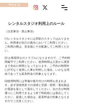
予約する
​レンタルスタジオ利用上のルール
（注意事項・禁止事項）
⑴レンタルスタジオには常駐のスタッフはおりませ
ん。利用者が自己の責任においてご利用ください。
ご利用の際は、安全面に十分配慮してご利用くださ
い。
⑵ お客様同士のトラブルになりますので、ご予約時
間厳守でご利用ください。使用時間は入室から退室
まで含めた時間となっております。ご予約の時間外
に許可なく使用した事が判明した場合、いかなる理
由であっても延長料金の対象となります。
⑶使用時間には準備や後片付けの時間も含まれま
す。必ず清掃用具での清掃と空調・照明・電化製品
の電源を落として退出してください。次の方が時間
通りにご利用できるよう終了時刻前には退出してく
ださい。超過した場合は、延長料金の対象となりま
すのでご注意ください。