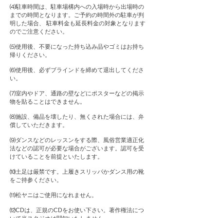
⑷駐車時間は、駐車場構内への入場時から出場時の
までの時間となります。ご予約の時間外の駐車が判
明した場合、 駐車料金も延長料金の対象となります
のでご注意ください。
⑸使用後、不要になった持ち込み品やゴミはお持ち
帰りください。
⑹使用後、必ずブラインドを締めて退出してくださ
い。
⑺室内やドア、通路の壁などにポスターなどの掲示
物を貼ることはできません。
⑻施設、備品を壊したり、無くされた場合には、弁
償していただきます。
⑼ダンスなどのレッスンをする際、風俗営業適正化
法などの認可が必要な場合がございます。認可を受
けていることを前提といたします。
⑽土足は厳禁です。上履きスリッパかダンス用の靴
をご持参ください。
⑾松ヤニはご使用になれません。
⑿CDは、正規のCDをお使い下さい。著作権法につ