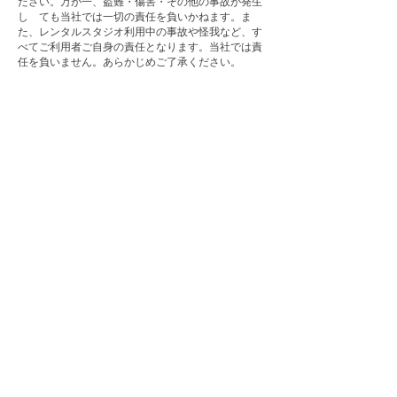
ださい。万が一、盗難・傷害・その他の事故が発生
し ても当社では一切の責任を負いかねます。ま
た、レンタルスタジオ利用中の事故や怪我など、す
べてご利用者ご自身の責任となります。当社では責
任を負いません。あらかじめご了承ください。
​詳しくは
スペース利用規約
をご確認ください。
Our Locations
長崎県長崎市松山町
4番40号IP松山ビル5階
Google Map
スペース利用規約
会員規約
駐車場利用規約